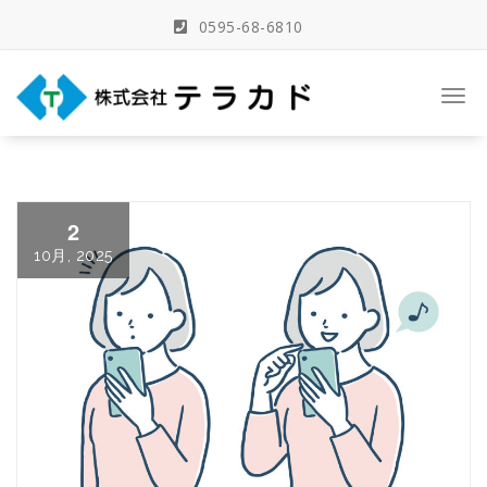
Skip
0595-68-6810
to
content
三重県名張市の建築事務所
Togg
navi
2
10月, 2025