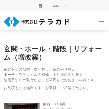
Skip
0595-68-6810
to
content
三重県名張市の建築事務所
Togg
navi
玄関・ホール・階段｜リフォー
ム（増改築）
玄関ドアの取替・塗り替え、庇のやり替え、
ポーチ・玄関タイルの補修、上り框のやり替え、
階段手すりの取付など、玄関周りはお住まいの顔です。
お見積もりは無料です。お気軽にご相談ください。
伊賀市 O様邸