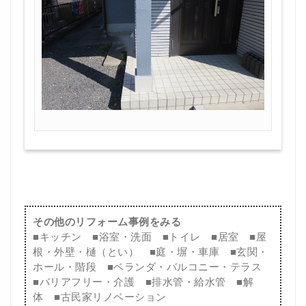
その他のリフォーム事例をみる
■
キッチン
■
浴室・洗面
■
トイレ
■
居室
■
屋
根・外壁・樋（とい）
■
庭・塀・車庫
■
玄関・
ホール・階段
■
ベランダ・バルコニー・テラス
■
バリアフリー・介護
■
排水管・給水管
■
解
体
■
古民家リノベーション