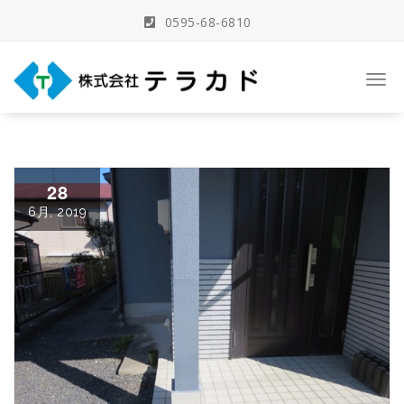
Skip
0595-68-6810
to
content
三重県名張市の建築事務所
Togg
navi
28
6月, 2019