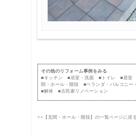
その他のリフォーム事例をみる
■
キッチン
■
浴室・洗面
■
トイレ
■
居室
関・ホール・階段
■
ベランダ・バルコニー
■
解体
■
古民家リノベーション
>>
【玄関・ホール・階段】の一覧ページに戻