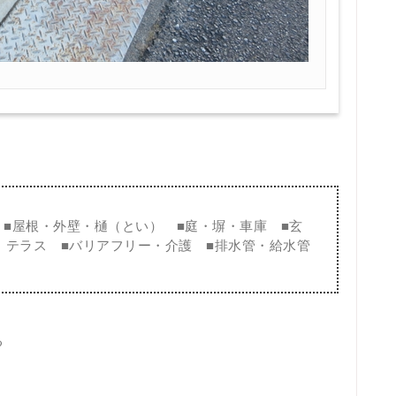
■
屋根・外壁・樋（とい）
■
庭・塀・車庫
■
玄
・テラス
■
バリアフリー・介護
■
排水管・給水管
る