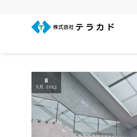
Skip
to
content
三重県名張市の建築事務所
8
6月, 2023