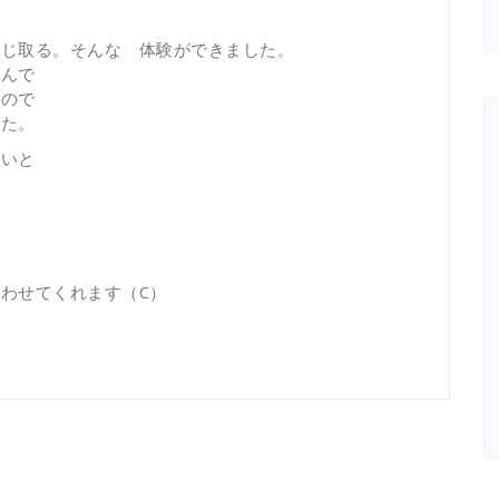
感じ取る。そんな 体験ができました。
読んで
たので
した。
たいと
が
わせてくれます（C）