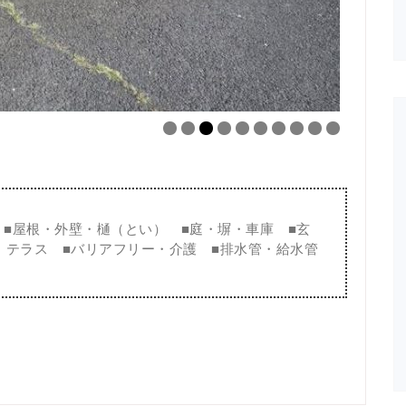
■
屋根・外壁・樋（とい）
■
庭・塀・車庫
■
玄
・テラス
■
バリアフリー・介護
■
排水管・給水管