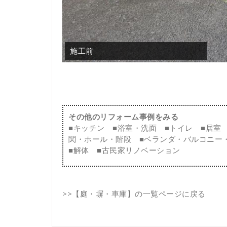
施工前
その他のリフォーム事例をみる
■
キッチン
■
浴室・洗面
■
トイレ
■
居室
関・ホール・階段
■
ベランダ・バルコニー
■
解体
■
古民家リノベーション
>>
【庭・塀・車庫】の一覧ページに戻る