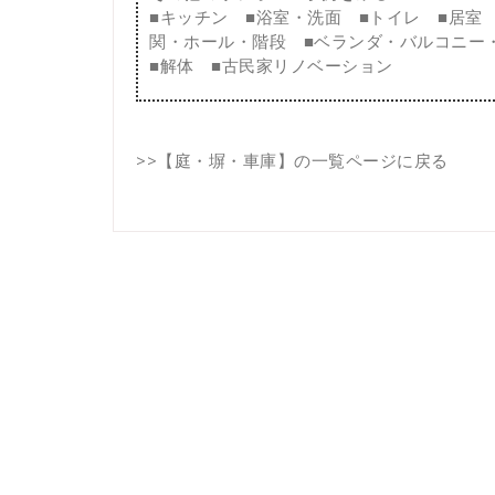
■
キッチン
■
浴室・洗面
■
トイレ
■
居室
関・ホール・階段
■
ベランダ・バルコニー
■
解体
■
古民家リノベーション
>>
【庭・塀・車庫】の一覧ページに戻る