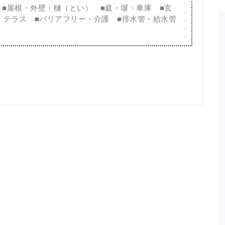
■
屋根・外壁・樋（とい）
■
庭・塀・車庫
■
玄
・テラス
■
バリアフリー・介護
■
排水管・給水管