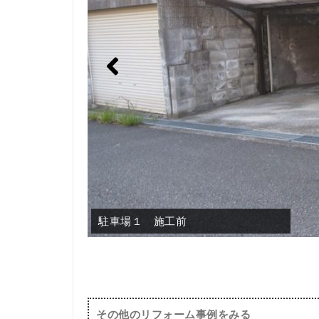
駐車場１ 施工前
駐車場１ 施工後
その他のリフォーム事例をみる