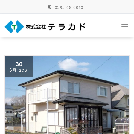
Skip
0595-68-6810
to
content
三重県名張市の建築事務所
Togg
navi
30
6月, 2019