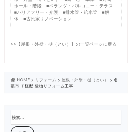
ホール・階段
■
ベランダ・バルコニー・テラス
■
バリアフリー・介護
■
排水管・給水管
■
解
体
■
古民家リノベーション
>>
【屋根・外壁・樋（とい）】の一覧ページに戻る
>
>
>
名
HOME
リフォーム
屋根・外壁・樋（とい）
張市 Ｔ様邸 建物リフォーム工事
検
索: