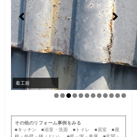
着工前
その他のリフォーム事例をみる
■
キッチン
■
浴室・洗面
■
トイレ
■
居室
■
屋
根・外壁・樋（とい）
■
庭・塀・車庫
■
玄関・