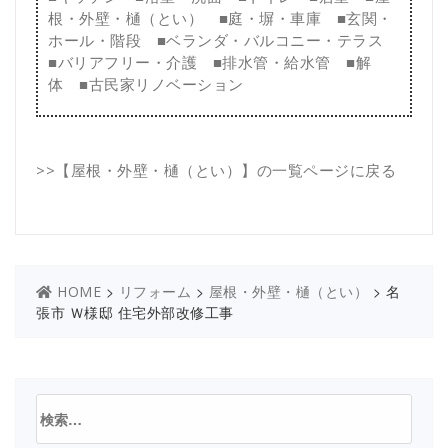
根・外壁・樋（とい）
■
庭・塀・車庫
■
玄関・
ホール・階段
■
ベランダ・バルコニー・テラス
■
バリアフリー・介護
■
排水管・給水管
■
解
体
■
古民家リノベーション
>>
【屋根・外壁・樋（とい）】の一覧ページに戻る
>
>
>
名
HOME
リフォーム
屋根・外壁・樋（とい）
張市 Ｗ様邸 住宅外部改修工事
検
索: