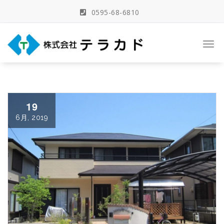
Skip
0595-68-6810
to
content
三重県名張市の建築事務所
Togg
navi
19
6月, 2019