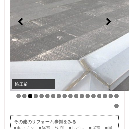
施工前
施工後
その他のリフォーム事例をみる
■
キッチン
■
浴室・洗面
■
トイレ
■
居室
■
屋