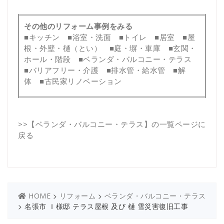
その他のリフォーム事例をみる
■
キッチン
■
浴室・洗面
■
トイレ
■
居室
■
屋
根・外壁・樋（とい）
■
庭・塀・車庫
■
玄関・
ホール・階段
■
ベランダ・バルコニー・テラス
■
バリアフリー・介護
■
排水管・給水管
■
解
体
■
古民家リノベーション
>>
【ベランダ・バルコニー・テラス】の一覧ページに
戻る
>
>
HOME
リフォーム
ベランダ・バルコニー・テラス
>
名張市 Ｉ様邸 テラス屋根 及び 樋 雪災害復旧工事