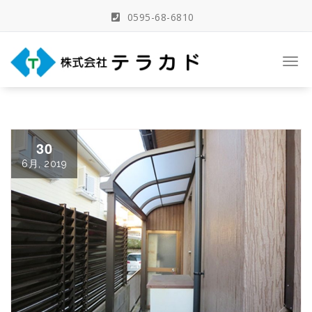
Skip
0595-68-6810
to
content
三重県名張市の建築事務所
Togg
navi
30
6月, 2019