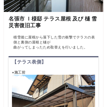
名張市 Ｉ様邸 テラス屋根 及び 樋 雪
災害復旧工事
積雪後に屋根から落下した雪の衝撃でテラスの表
側と裏側の屋根と樋が
曲がってしまったため取替えを行いました。
【テラス表側】
●施工前