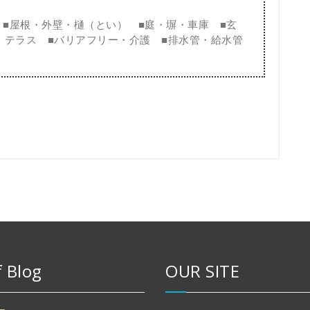
■
屋根・外壁・樋（とい）
■
庭・塀・車庫
■
玄
・テラス
■
バリアフリー・介護
■
排水管・給水管
f Blog
OUR SITE