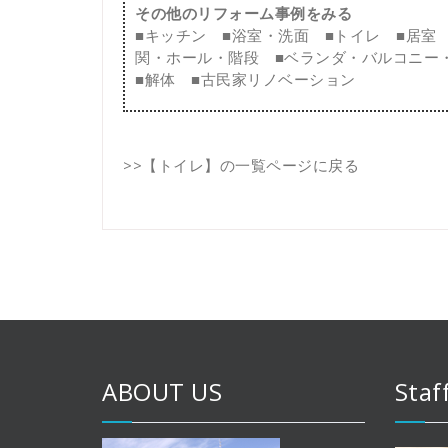
その他のリフォーム事例をみる
■
キッチン
■
浴室・洗面
■
トイレ
■
居室
関・ホール・階段
■
ベランダ・バルコニー
■
解体
■
古民家リノベーション
>>
【トイレ】の一覧ページに戻る
ABOUT US
Staf