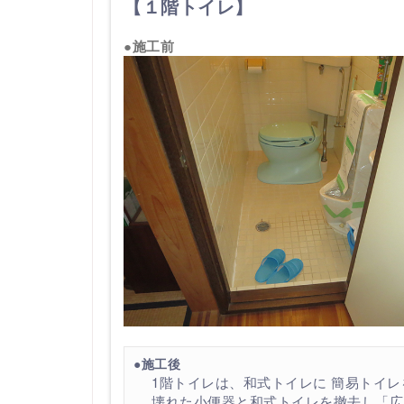
【１階トイレ】
●施工前
●施工後
1階トイレは、和式トイレに 簡易トイ
壊れた小便器と和式トイレを撤去し「広