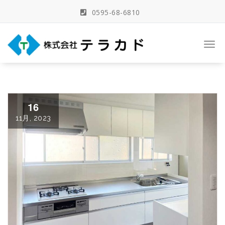
Skip
0595-68-6810
to
content
三重県名張市の建築事務所
Togg
navi
16
11月, 2023