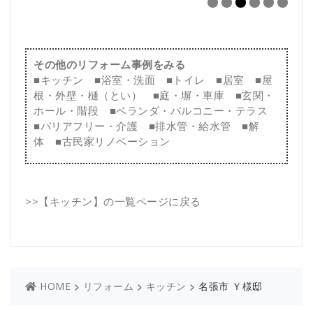
その他のリフォーム事例をみる
■
キッチン
■
浴室・洗面
■
トイレ
■
居室
■
屋
根・外壁・樋（とい）
■
庭・塀・車庫
■
玄関・
ホール・階段
■
ベランダ・バルコニー・テラス
■
バリアフリー・介護
■
排水管・給水管
■
解
体
■
古民家リノベーション
>>
【キッチン】の一覧ページに戻る
>
>
>
名張市 Ｙ様邸
HOME
リフォーム
キッチン