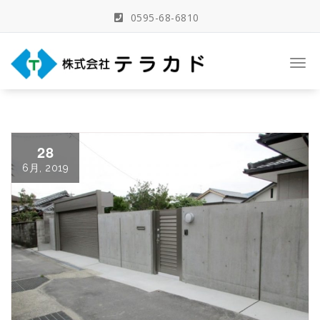
Skip
0595-68-6810
to
content
三重県名張市の建築事務所
Togg
navi
28
6月, 2019