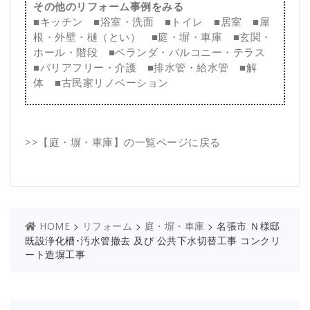
その他のリフォーム事例をみる
■
キッチン
■
浴室・洗面
■
トイレ
■
居室
■
屋
根・外壁・樋（とい）
■
庭・塀・車庫
■
玄関・
ホール・階段
■
ベランダ・バルコニー・テラス
■
バリアフリー・介護
■
排水管・給水管
■
解
体
■
古民家リノベーション
>>
【庭・塀・車庫】の一覧ページに戻る
>
>
>
名張市 Ｎ様邸
HOME
リフォーム
庭・塀・車庫
既設浄化槽･汚水管撤去 及び 公共下水切替工事 コンクリ
ート造塀工事