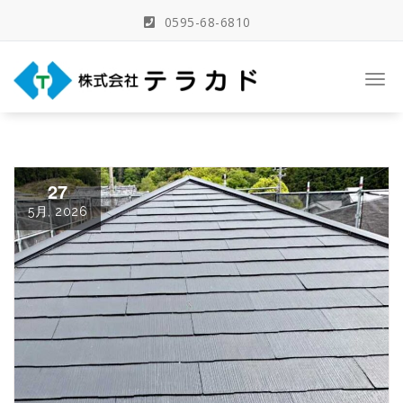
Skip
0595-68-6810
to
content
三重県名張市の建築事務所
Togg
navi
27
5月, 2026