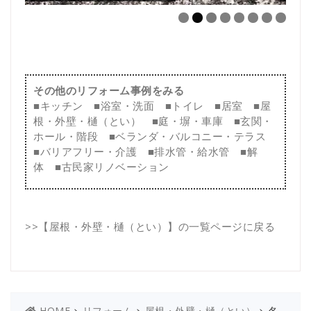
その他のリフォーム事例をみる
■
キッチン
■
浴室・洗面
■
トイレ
■
居室
■
屋
根・外壁・樋（とい）
■
庭・塀・車庫
■
玄関・
ホール・階段
■
ベランダ・バルコニー・テラス
■
バリアフリー・介護
■
排水管・給水管
■
解
体
■
古民家リノベーション
>>
【屋根・外壁・樋（とい）】の一覧ページに戻る
>
>
>
名
HOME
リフォーム
屋根・外壁・樋（とい）