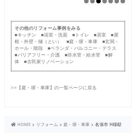
その他のリフォーム事例をみる
■
キッチン
■
浴室・洗面
■
トイレ
■
居室
■
屋
根・外壁・樋（とい）
■
庭・塀・車庫
■
玄関・
ホール・階段
■
ベランダ・バルコニー・テラス
■
バリアフリー・介護
■
排水管・給水管
■
解
体
■
古民家リノベーション
>>
【庭・塀・車庫】の一覧ページに戻る
>
>
>
名張市 H様邸
HOME
リフォーム
庭・塀・車庫