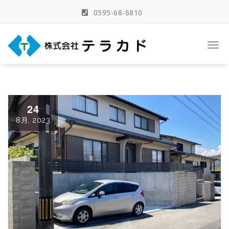
Skip
0595-68-6810
to
content
三重県名張市の建築事務所
Togg
navi
24
8月, 2023