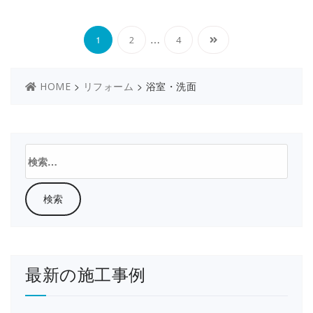
投
…
1
2
4
稿
の
>
>
浴室・洗面
HOME
リフォーム
ペ
ー
検
索:
ジ
送
り
最新の施工事例