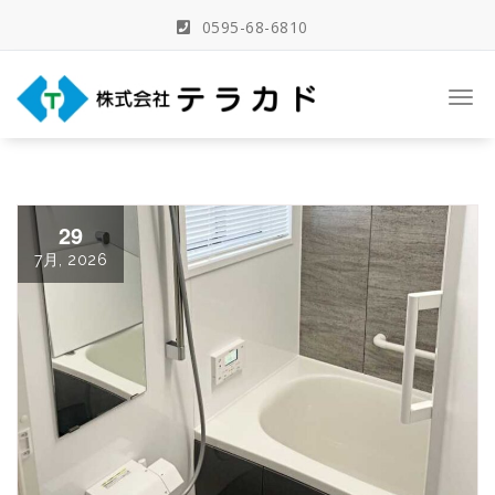
Skip
0595-68-6810
to
content
三重県名張市の建築事務所
Togg
navi
29
7月, 2026