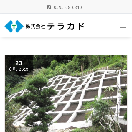
Skip
0595-68-6810
to
content
三重県名張市の建築事務所
Togg
navi
23
6月, 2019